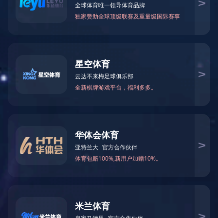
【颁奖大会】深耕致远，荣耀同行！开云体育-开云体
育(中国)官方网站2024年度颁奖大会
深耕致远，荣耀同行！开云体育-开云体育(中国)官方网站2024
年度颁奖大会
查看详情
2025-04-10