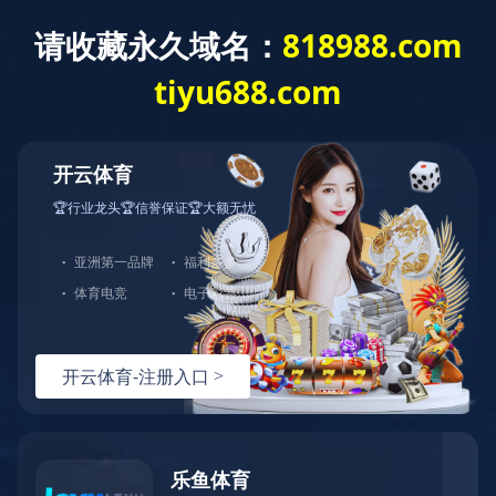
开云体育
行业网站运营专家
开心工作 快乐生活
激情网络生活 · 创造网络神话 · 分享发展成果 · 为了共同的梦想而拼
搏
精彩生活
培训发展
明通之星