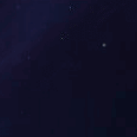
己
查看详情
2023-05-08
【颁奖】不负春光二十载，奋楫扬帆正当时
不负春光二十载，奋楫扬帆正当时