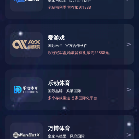
【团建】乘舟破浪，清凉一“夏”！桐庐山湾湾一日漂流
记
乘舟破浪，清凉一“夏”！桐庐山湾湾一日漂流记
查看详情
2023-08-18