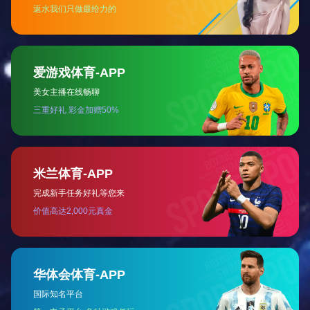
【团建】等风来不如去『有风的地方』，开云体育-开
云体育(中国)官方网站人云南之旅
等风来不如去『有风的地方』，开云体育-开云体育(中国)官方
网站人云南之旅