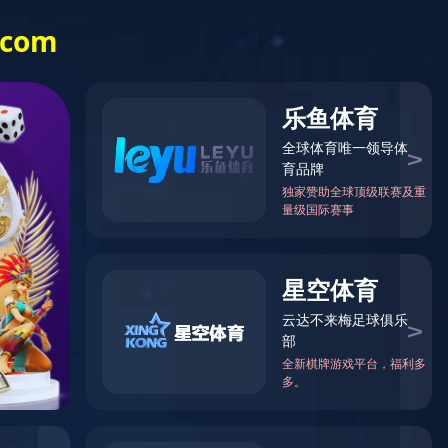
旗下网站
频中心
服务定位
主营业务
招贤纳士
联系我们