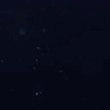
旗下网站
明通人
查看更多
精彩生活
培训发展
明通之星
0571-87756374