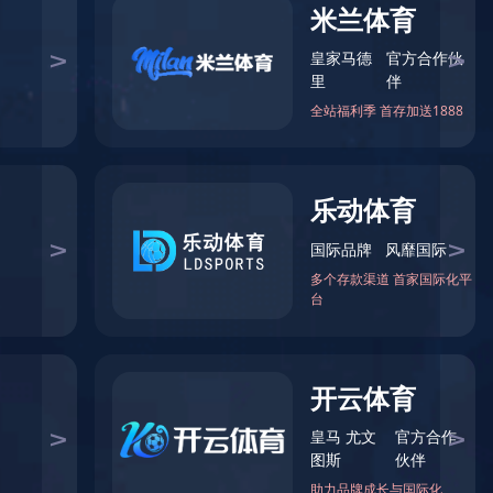
开云体育-开云体育(中国)官方网站
视频中心