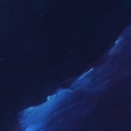
四方博瑞宣传片最终版