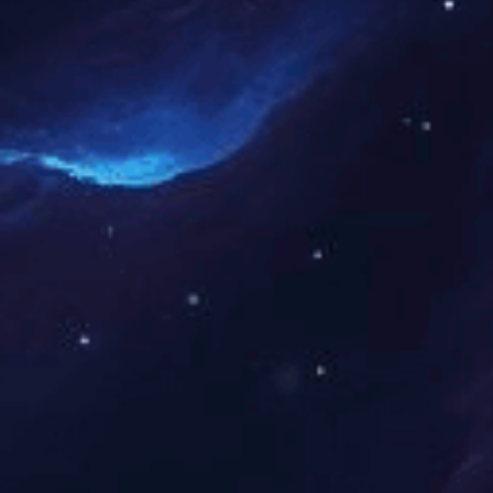
兴旺宝15周年微电影