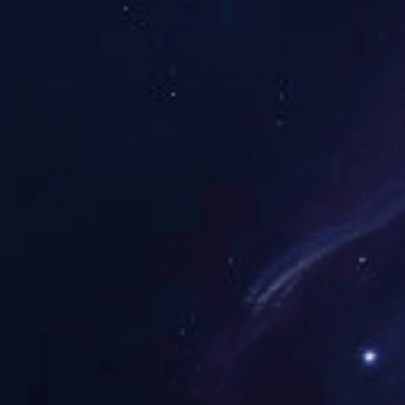
杭州西力
MICROFILM
微电影