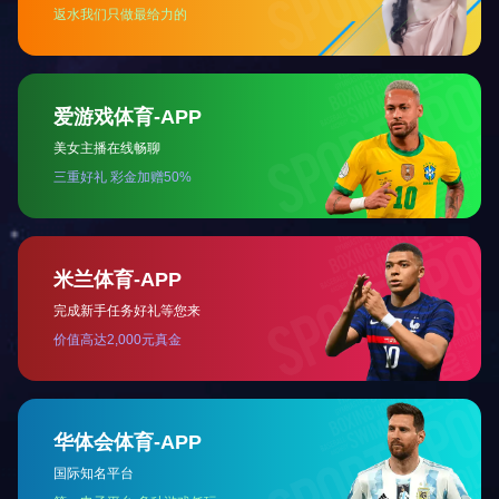
上一新闻：中国仪器仪表学会领导莅临开云体育-开云体育(中国)官方网站考察指导
下一新闻：浙江省经济信息化委员会领导莅临公司参观
0571-81020000
周一到周五8:30-17:30（欢迎来电咨询）