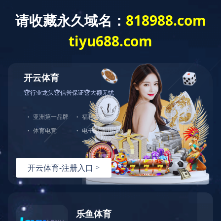
开云体育
行业网站运营专家
新闻视角
报道公司事件 · 传播行业动态
开云体育
行业动态
领导关怀
用户评价
市经信委走进兴旺宝开展“基层走亲”调研服务活动
发布日期：2013-07-25 点击：55419次