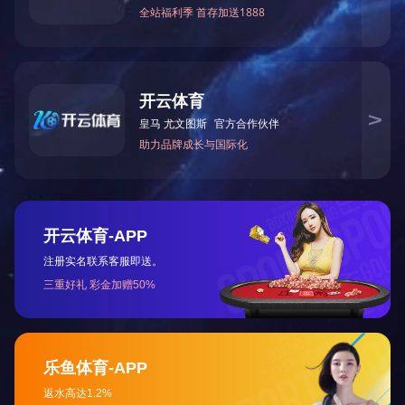
这次
“
基层走亲
”
活动，是市政府办公厅开展党的群众路线教育实践活
动的一项
重要活动内容
，党员干部走出机关走向基层，接地气，了
民意，拉近与群众的距离，也为基层解决了部分实际问题，取得了
较好的效果。
（蔡处长和公司总经理做交流）