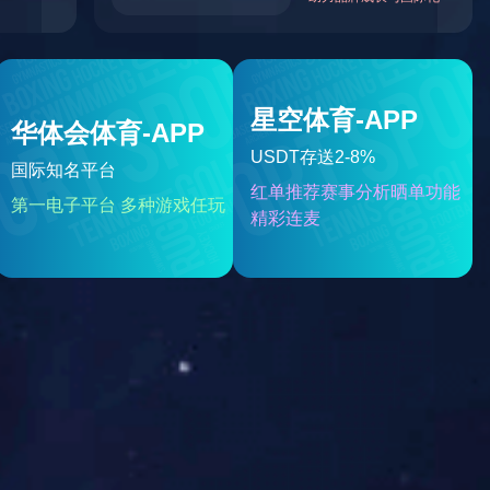
花好月圆人团聚，是中国人心头最温馨的期盼。
-开云体育(中国)官方网站 为员工发放中秋暖心福利，同