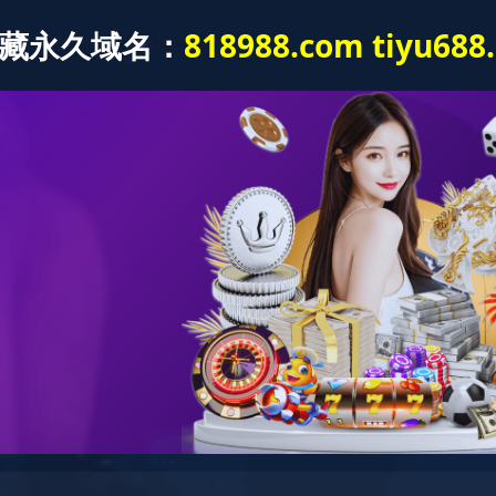
体育(中国)官方网站
关于我们
明通人
开云体育
视