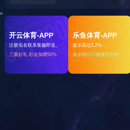
时光荏苒，在盛夏和金秋相交的日子里，思念
值此中秋佳节，为进一步弘扬中华传统文化，增强企业