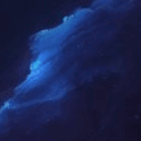
，绝不漏掉每一个小伙伴的礼品，现场欢声笑语一片，洋