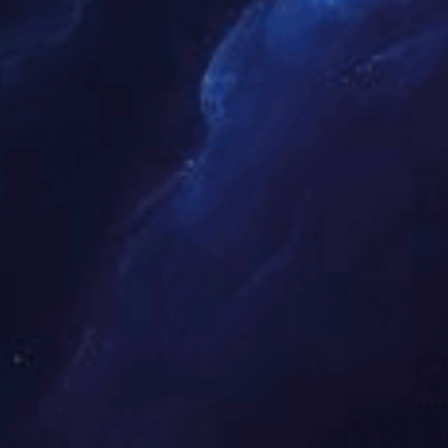
溢着浓浓的节日氛围。