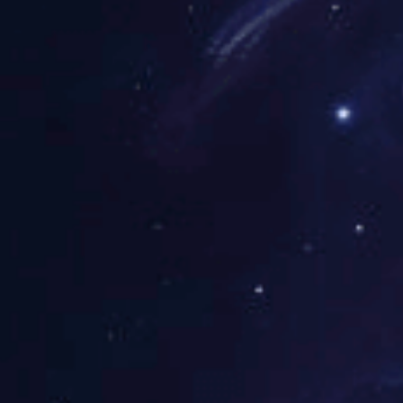
为保证中秋福利及时发放，公司将礼品一一搬至前台，